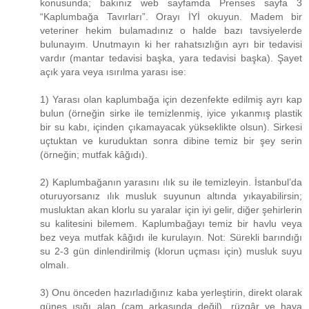
konusunda; bakınız web sayfamda Prenses sayfa 3
“Kaplumbağa Tavırları”. Orayı İYİ okuyun. Madem bir
veteriner hekim bulamadınız o halde bazı tavsiyelerde
bulunayım. Unutmayın ki her rahatsızlığın ayrı bir tedavisi
vardır (mantar tedavisi başka, yara tedavisi başka). Şayet
açık yara veya ısırılma yarası ise:
1) Yarası olan kaplumbağa için dezenfekte edilmiş ayrı kap
bulun (örneğin sirke ile temizlenmiş, iyice yıkanmış plastik
bir su kabı, içinden çıkamayacak yükseklikte olsun). Sirkesi
uçtuktan ve kuruduktan sonra dibine temiz bir şey serin
(örneğin; mutfak kâğıdı).
2) Kaplumbağanın yarasını ılık su ile temizleyin. İstanbul’da
oturuyorsanız ılık musluk suyunun altında yıkayabilirsin;
musluktan akan klorlu su yaralar için iyi gelir, diğer şehirlerin
su kalitesini bilemem. Kaplumbağayı temiz bir havlu veya
bez veya mutfak kâğıdı ile kurulayın. Not: Sürekli barındığı
su 2-3 gün dinlendirilmiş (klorun uçması için) musluk suyu
olmalı.
3) Onu önceden hazırladığınız kaba yerleştirin, direkt olarak
güneş ışığı alan (cam arkasında değil), rüzgâr ve hava