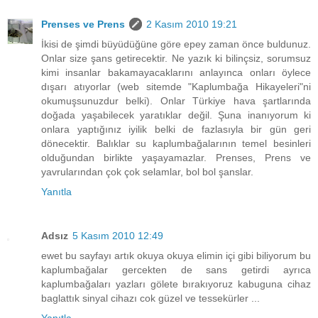
Prenses ve Prens
2 Kasım 2010 19:21
İkisi de şimdi büyüdüğüne göre epey zaman önce buldunuz.
Onlar size şans getirecektir. Ne yazık ki bilinçsiz, sorumsuz
kimi insanlar bakamayacaklarını anlayınca onları öylece
dışarı atıyorlar (web sitemde "Kaplumbağa Hikayeleri"ni
okumuşsunuzdur belki). Onlar Türkiye hava şartlarında
doğada yaşabilecek yaratıklar değil. Şuna inanıyorum ki
onlara yaptığınız iyilik belki de fazlasıyla bir gün geri
dönecektir. Balıklar su kaplumbağalarının temel besinleri
olduğundan birlikte yaşayamazlar. Prenses, Prens ve
yavrularından çok çok selamlar, bol bol şanslar.
Yanıtla
Adsız
5 Kasım 2010 12:49
ewet bu sayfayı artık okuya okuya elimin içi gibi biliyorum bu
kaplumbağalar gercekten de sans getirdi ayrıca
kaplumbağaları yazları gölete bırakıyoruz kabuguna cihaz
baglattık sinyal cihazı cok güzel ve tessekürler ...
Yanıtla