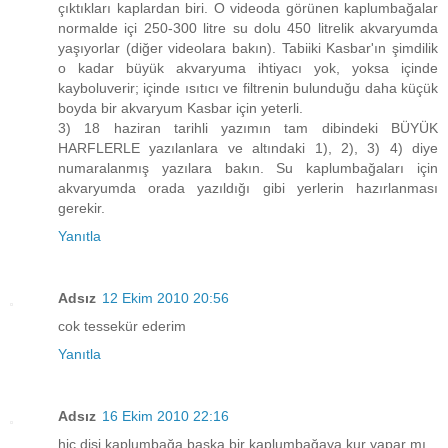
çıktıkları kaplardan biri. O videoda görünen kaplumbağalar
normalde içi 250-300 litre su dolu 450 litrelik akvaryumda
yaşıyorlar (diğer videolara bakın). Tabiiki Kasbar'ın şimdilik
o kadar büyük akvaryuma ihtiyacı yok, yoksa içinde
kayboluverir; içinde ısıtıcı ve filtrenin bulunduğu daha küçük
boyda bir akvaryum Kasbar için yeterli.
3) 18 haziran tarihli yazımın tam dibindeki BÜYÜK
HARFLERLE yazılanlara ve altındaki 1), 2), 3) 4) diye
numaralanmış yazılara bakın. Su kaplumbağaları için
akvaryumda orada yazıldığı gibi yerlerin hazırlanması
gerekir.
Yanıtla
Adsız
12 Ekim 2010 20:56
cok tessekür ederim
Yanıtla
Adsız
16 Ekim 2010 22:16
hiç dişi kaplumbağa baska bir kaplumbağaya kur yapar mı