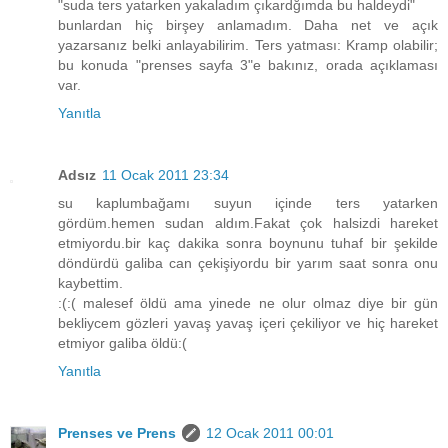
"suda ters yatarken yakaladım çıkardğımda bu haldeydi"
bunlardan hiç birşey anlamadım. Daha net ve açık
yazarsanız belki anlayabilirim. Ters yatması: Kramp olabilir;
bu konuda "prenses sayfa 3"e bakınız, orada açıklaması
var.
Yanıtla
Adsız
11 Ocak 2011 23:34
su kaplumbağamı suyun içinde ters yatarken
gördüm.hemen sudan aldım.Fakat çok halsizdi hareket
etmiyordu.bir kaç dakika sonra boynunu tuhaf bir şekilde
döndürdü galiba can çekişiyordu bir yarım saat sonra onu
kaybettim.
:(:( malesef öldü ama yinede ne olur olmaz diye bir gün
bekliycem gözleri yavaş yavaş içeri çekiliyor ve hiç hareket
etmiyor galiba öldü:(
Yanıtla
Prenses ve Prens
12 Ocak 2011 00:01