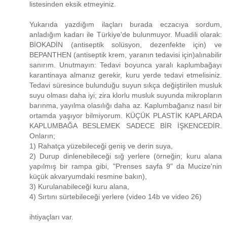
listesinden eksik etmeyiniz.
Yukarıda yazdığım ilaçları burada eczacıya sordum,
anladığım kadarı ile Türkiye'de bulunmuyor. Muadili olarak:
BİOKADİN (antiseptik solüsyon, dezenfekte için) ve
BEPANTHEN (antiseptik krem, yaranın tedavisi için)alınabilir
sanırım. Unutmayın: Tedavi boyunca yaralı kaplumbağayı
karantinaya almanız gerekir, kuru yerde tedavi etmelisiniz.
Tedavi süresince bulunduğu suyun sıkça değiştirilen musluk
suyu olması daha iyi; zira klorlu musluk suyunda mikropların
barınma, yayılma olasılığı daha az. Kaplumbağanız nasıl bir
ortamda yaşıyor bilmiyorum. KÜÇÜK PLASTİK KAPLARDA
KAPLUMBAĞA BESLEMEK SADECE BİR İŞKENCEDİR.
Onların;
1) Rahatça yüzebileceği geniş ve derin suya,
2) Durup dinlenebileceği sığ yerlere (örneğin; kuru alana
yapılmış bir rampa gibi, "Prenses sayfa 9" da Mucize'nin
küçük akvaryumdaki resmine bakın),
3) Kurulanabileceği kuru alana,
4) Sırtını sürtebileceği yerlere (video 14b ve video 26)
ihtiyaçları var.