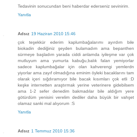
Tedavinin sonucundan beni haberdar ederseniz sevinirim.
Yanıtla
Adsız
19 Haziran 2010 15:46
çok teşekkür ederim kaplumbağalarımı ayırdım bile
biokadin dediğiniz şeyden bulamadım ama bepanthen
sürmeye başladım yarada ciddi anlamda iyileşme var çok
mutluyum ama yumurta kabuğu,balık falan yemiyorlar
sadece kaplumbağalar için olan kahverengi yemlerdn
yiyorlar ama zayıf olmadığına eminim öyleki bacaklarını tam
olarak içeri sığdıramıyor bile bacak kısımları çok etli :D
keşke internetten araştırmak yerine veterinere gidebilsem
ama 1-2 sefer denedim bakmadılar bile aldığım yere
götürdüm yenisini verelim dediler daha büyük bir vahşet
olamaz sanki mal alıyorum :S
Yanıtla
Adsız
1 Temmuz 2010 15:36