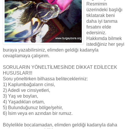
Resmimin
üzerindeki başlığı
tıklatarak beni
daha iyi tanıma
fırsatını elde
edersiniz.
Hakkımda bilmek
istediğiniz her şeyi
buraya yazabilirsiniz, elimden geldiği kadarıyla
cevaplamaya çalışırım.
SORULARIN YÖNELTİLMESİNDE DİKKAT EDİLECEK
HUSUSLAR!!!
Soru yöneltirken bilhassa belitecekleriniz:
1) Kaplumbağaların cinsi,
2) Adedi ve cinsiyetleri,
3) Yaş ve boyları,
4) Yaşadıkları ortam,
5) Bulunduğunuz bölge/şehir,
6) İsim veya en azından bir rumuz.
Böylelikle bocalamadan, elimden geldiği kadarıyla daha