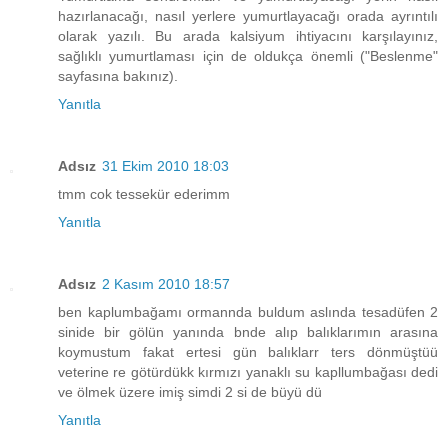
hazırlanacağı, nasıl yerlere yumurtlayacağı orada ayrıntılı
olarak yazılı. Bu arada kalsiyum ihtiyacını karşılayınız,
sağlıklı yumurtlaması için de oldukça önemli ("Beslenme"
sayfasına bakınız).
Yanıtla
Adsız
31 Ekim 2010 18:03
tmm cok tessekür ederimm
Yanıtla
Adsız
2 Kasım 2010 18:57
ben kaplumbağamı ormannda buldum aslında tesadüfen 2
sinide bir gölün yanında bnde alıp balıklarımın arasına
koymustum fakat ertesi gün balıklarr ters dönmüştüü
veterine re götürdükk kırmızı yanaklı su kapllumbağası dedi
ve ölmek üzere imiş simdi 2 si de büyü dü
Yanıtla