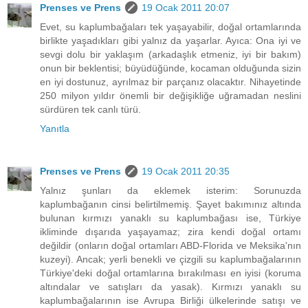
Prenses ve Prens
19 Ocak 2011 20:07
Evet, su kaplumbağaları tek yaşayabilir, doğal ortamlarında
birlikte yaşadıkları gibi yalnız da yaşarlar. Ayıca: Ona iyi ve
sevgi dolu bir yaklaşım (arkadaşlık etmeniz, iyi bir bakım)
onun bir beklentisi; büyüdüğünde, kocaman olduğunda sizin
en iyi dostunuz, ayrılmaz bir parçanız olacaktır. Nihayetinde
250 milyon yıldır önemli bir değişikliğe uğramadan neslini
sürdüren tek canlı türü.
Yanıtla
Prenses ve Prens
19 Ocak 2011 20:35
Yalnız şunları da eklemek isterim: Sorunuzda
kaplumbağanın cinsi belirtilmemiş. Şayet bakımınız altında
bulunan kırmızı yanaklı su kaplumbağası ise, Türkiye
ikliminde dışarıda yaşayamaz; zira kendi doğal ortamı
değildir (onların doğal ortamları ABD-Florida ve Meksika'nın
kuzeyi). Ancak; yerli benekli ve çizgili su kaplumbağalarının
Türkiye'deki doğal ortamlarına bırakılması en iyisi (koruma
altındalar ve satışları da yasak). Kırmızı yanaklı su
kaplumbağalarının ise Avrupa Birliği ülkelerinde satışı ve