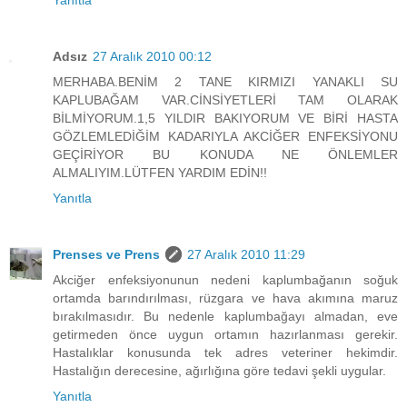
Adsız
27 Aralık 2010 00:12
MERHABA.BENİM 2 TANE KIRMIZI YANAKLI SU
KAPLUBAĞAM VAR.CİNSİYETLERİ TAM OLARAK
BİLMİYORUM.1,5 YILDIR BAKIYORUM VE BİRİ HASTA
GÖZLEMLEDİĞİM KADARIYLA AKCİĞER ENFEKSİYONU
GEÇİRİYOR BU KONUDA NE ÖNLEMLER
ALMALIYIM.LÜTFEN YARDIM EDİN!!
Yanıtla
Prenses ve Prens
27 Aralık 2010 11:29
Akciğer enfeksiyonunun nedeni kaplumbağanın soğuk
ortamda barındırılması, rüzgara ve hava akımına maruz
bırakılmasıdır. Bu nedenle kaplumbağayı almadan, eve
getirmeden önce uygun ortamın hazırlanması gerekir.
Hastalıklar konusunda tek adres veteriner hekimdir.
Hastalığın derecesine, ağırlığına göre tedavi şekli uygular.
Yanıtla