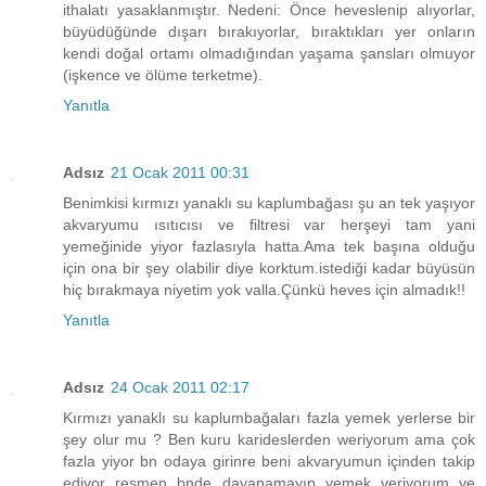
ithalatı yasaklanmıştır. Nedeni: Önce heveslenip alıyorlar,
büyüdüğünde dışarı bırakıyorlar, bıraktıkları yer onların
kendi doğal ortamı olmadığından yaşama şansları olmuyor
(işkence ve ölüme terketme).
Yanıtla
Adsız
21 Ocak 2011 00:31
Benimkisi kırmızı yanaklı su kaplumbağası şu an tek yaşıyor
akvaryumu ısıtıcısı ve filtresi var herşeyi tam yani
yemeğinide yiyor fazlasıyla hatta.Ama tek başına olduğu
için ona bir şey olabilir diye korktum.istediği kadar büyüsün
hiç bırakmaya niyetim yok valla.Çünkü heves için almadık!!
Yanıtla
Adsız
24 Ocak 2011 02:17
Kırmızı yanaklı su kaplumbağaları fazla yemek yerlerse bir
şey olur mu ? Ben kuru karideslerden weriyorum ama çok
fazla yiyor bn odaya girinre beni akvaryumun içinden takip
ediyor resmen bnde dayanamayıp yemek veriyorum ve