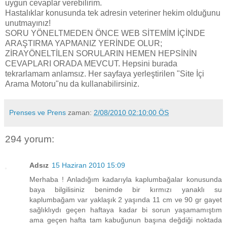
uygun cevaplar verebilirim.
Hastalıklar konusunda tek adresin veteriner hekim olduğunu
unutmayınız!
SORU YÖNELTMEDEN ÖNCE WEB SİTEMİM İÇİNDE
ARAŞTIRMA YAPMANIZ YERİNDE OLUR;
ZİRAYÖNELTİLEN SORULARIN HEMEN HEPSİNİN
CEVAPLARI ORADA MEVCUT. Hepsini burada
tekrarlamam anlamsız. Her sayfaya yerleştirilen "Site İçi
Arama Motoru"nu da kullanabilirsiniz.
Prenses ve Prens
zaman:
2/08/2010 02:10:00 ÖS
294 yorum:
Adsız
15 Haziran 2010 15:09
Merhaba ! Anladığım kadarıyla kaplumbağalar konusunda
baya bilgilisiniz benimde bir kırmızı yanaklı su
kaplumbağam var yaklaşık 2 yaşında 11 cm ve 90 gr gayet
sağlıklıydı geçen haftaya kadar bi sorun yaşamamıştım
ama geçen hafta tam kabuğunun başına değdiği noktada