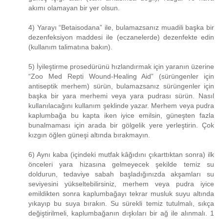
akımı olamayan bir yer olsun.
4) Yarayı “Betaisodana” ile, bulamazsanız muadili başka bir
dezenfeksiyon maddesi ile (eczanelerde) dezenfekte edin
(kullanım talimatına bakın).
5) İyileştirme prosedürünü hızlandırmak için yaranın üzerine
“Zoo Med Repti Wound-Healing Aid” (sürüngenler için
antiseptik merhem) sürün, bulamazsanız sürüngenler için
başka bir yara merhemi veya yara pudrası sürün. Nasıl
kullanılacağını kullanım şeklinde yazar. Merhem veya pudra
kaplumbağa bu kapta iken iyice emilsin, güneşten fazla
bunalmaması için arada bir gölgelik yere yerleştirin. Çok
kızgın öğlen güneşi altında bırakmayın.
6) Aynı kaba (içindeki mutfak kâğıdını çıkarttıktan sonra) ilk
önceleri yara hizasına gelmeyecek şekilde temiz su
doldurun, tedaviye sabah başladığınızda akşamları su
seviyesini yükseltebilirsiniz, merhem veya pudra iyice
emildikten sonra kaplumbağayı tekrar musluk suyu altında
yıkayıp bu suya bırakın. Su sürekli temiz tutulmalı, sıkça
değiştirilmeli, kaplumbağanın dışkıları bir ağ ile alınmalı. 1