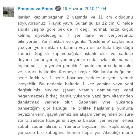
Prenses ve Prens
19 Haziran 2010 11:04
Isırılan kaplumbağanın 2 yaşında ve 11 cm olduğunu
söylüyorsunuz. 7 aylık yavru Sultan şu an 12 cm. O halde
sizinki yaşına göre pek de iri değil, normal, hatta küçük
kalmış diyebileceğim. 7 şer tane ne veriyorsunuz
bilmiyorum. Yem miktarı ve öğünler "Beslenme" sayfasında
yazıyor (yem miktarı ortalama veya en az kafa büyüklüğü
kadar). Sağlıklı kaplumbağalar iştahlı olur ve sadece
doyana kadar yerler, yenmeyenler suda fazla tutulmamalı,
toplanmalı; zira yemler genelde 1 saate kadar suda bozulur
ve zararlı bakteriler üremeye başlar. Bir kaplumbağa her
sene farklı ve 1 sene boyunca sadece o yemi yemek
isteyebilir. Bu nedenle haftada 1 kez yemine veya yeni
değiştirilmiş suyuna (şayet vitamin damlatılmış yemi
beğenmezse) birkaç damla yukarıda yazdığım vitaminden
damlatmak yerinde olur. Sabahları yine yukarıda
bahsettiğim gibi kabuğu ile birlikte haşlanmış yumurta
beyazını verin, şayet yemez ise akşam yemeğinden bir süre
sonra sadece kabuğunu suyuna bırakın, yenmeyeni ertesi
sabah sudan alırsınız. Yumurta beyazını her kaplumbağa
yemezse bile kabuğunu hemen hepsi yer. Alabalığı menü