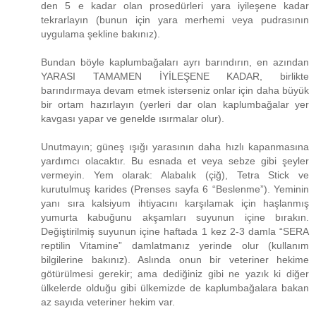
den 5 e kadar olan prosedürleri yara iyileşene kadar
tekrarlayın (bunun için yara merhemi veya pudrasının
uygulama şekline bakınız).
Bundan böyle kaplumbağaları ayrı barındırın, en azından
YARASI TAMAMEN İYİLEŞENE KADAR, birlikte
barındırmaya devam etmek isterseniz onlar için daha büyük
bir ortam hazırlayın (yerleri dar olan kaplumbağalar yer
kavgası yapar ve genelde ısırmalar olur).
Unutmayın; güneş ışığı yarasının daha hızlı kapanmasına
yardımcı olacaktır. Bu esnada et veya sebze gibi şeyler
vermeyin. Yem olarak: Alabalık (çiğ), Tetra Stick ve
kurutulmuş karides (Prenses sayfa 6 “Beslenme”). Yeminin
yanı sıra kalsiyum ihtiyacını karşılamak için haşlanmış
yumurta kabuğunu akşamları suyunun içine bırakın.
Değiştirilmiş suyunun içine haftada 1 kez 2-3 damla “SERA
reptilin Vitamine” damlatmanız yerinde olur (kullanım
bilgilerine bakınız). Aslında onun bir veteriner hekime
götürülmesi gerekir; ama dediğiniz gibi ne yazık ki diğer
ülkelerde olduğu gibi ülkemizde de kaplumbağalara bakan
az sayıda veteriner hekim var.