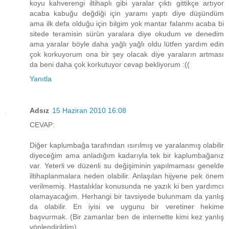
koyu kahverengi iltihaplı gibi yaralar çıktı gittikçe artıyor
acaba kabuğu değdiği için yaramı yaptı diye düşündüm
ama ilk defa olduğu için bilgim yok mantar falanmı acaba bi
sitede teramisin sürün yaralara diye okudum ve denedim
ama yaralar böyle daha yağlı yağlı oldu lütfen yardım edin
çok korkuyorum ona bir şey olacak diye yaraların artması
da beni daha çok korkutuyor cevap bekliyorum :((
Yanıtla
Adsız
15 Haziran 2010 16:08
CEVAP:
Diğer kaplumbağa tarafından ısırılmış ve yaralanmış olabilir
diyeceğim ama anladığım kadarıyla tek bir kaplumbağanız
var. Yeterli ve düzenli su değişiminin yapılmaması genelde
iltihaplanmalara neden olabilir. Anlaşılan hijyene pek önem
verilmemiş. Hastalıklar konusunda ne yazık ki ben yardımcı
olamayacağım. Herhangi bir tavsiyede bulunmam da yanlış
da olabilir. En iyisi ve uygunu bir veretiner hekime
başvurmak. (Bir zamanlar ben de internette kimi kez yanlış
yönlendirildim).